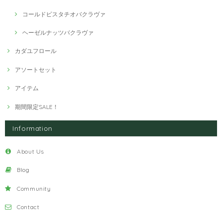
コールドピスタチオバクラヴァ
ヘーゼルナッツバクラヴァ
カダユフロール
アソートセット
アイテム
期間限定SALE！
Information
About Us
Blog
Community
Contact