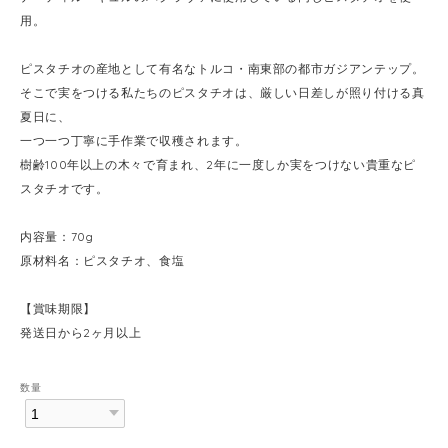
用。
ピスタチオの産地として有名なトルコ・南東部の都市ガジアンテップ。
そこで実をつける私たちのピスタチオは、厳しい日差しが照り付ける真
夏日に、
一つ一つ丁寧に手作業で収穫されます。
樹齢100年以上の木々で育まれ、2年に一度しか実をつけない貴重なピ
スタチオです。
内容量：70g
原材料名：ピスタチオ、食塩
【賞味期限】
発送日から2ヶ月以上
数量